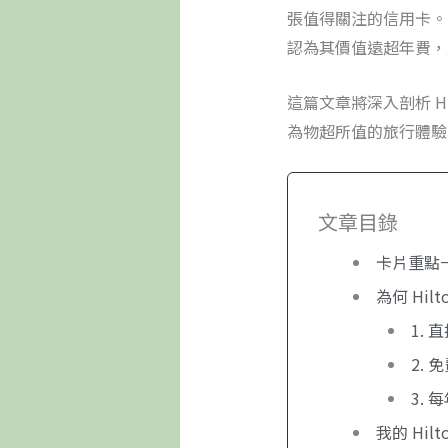
張值得關注的信用卡。
認為其價值遠超年費，
這篇文章將深入剖析 Hil
為物超所值的旅行體驗
文章目錄
卡片重點
為何 Hil
1. 
2. 
3. 
我的 Hilt