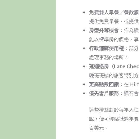
免費雙人早餐／餐飲額
提供免費早餐，或提供
房型升等機會
：作為鑽
能以標準房的價格，享
行政酒廊使用權
：部分
處理事務的場所。
延遲退房（Late Chec
晚班班機的旅客特別方
更高點數回饋
：在 H
優先客戶服務
：鑽石會
這些權益對於每年入住 2~3 
說，便可輕鬆抵銷年費
百美元。