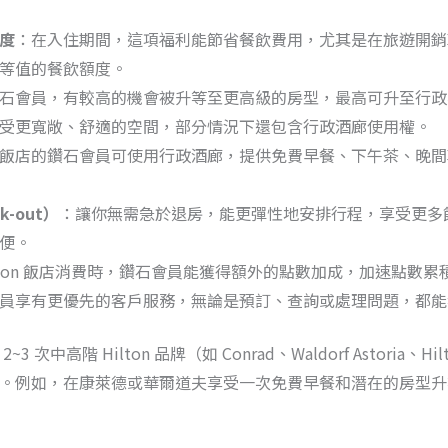
度
：在入住期間，這項福利能節省餐飲費用，尤其是在旅遊開銷
等值的餐飲額度。
石會員，有較高的機會被升等至更高級的房型，最高可升至行政
受更寬敞、舒適的空間，部分情況下還包含行政酒廊使用權。
飯店的鑽石會員可使用行政酒廊，提供免費早餐、下午茶、晚間
k-out）
：讓你無需急於退房，能更彈性地安排行程，享受更多
便。
ilton 飯店消費時，鑽石會員能獲得額外的點數加成，加速點數累
員享有更優先的客戶服務，無論是預訂、查詢或處理問題，都能
次中高階 Hilton 品牌（如 Conrad、Waldorf Astoria、Hil
。例如，在康萊德或華爾道夫享受一次免費早餐和潛在的房型升