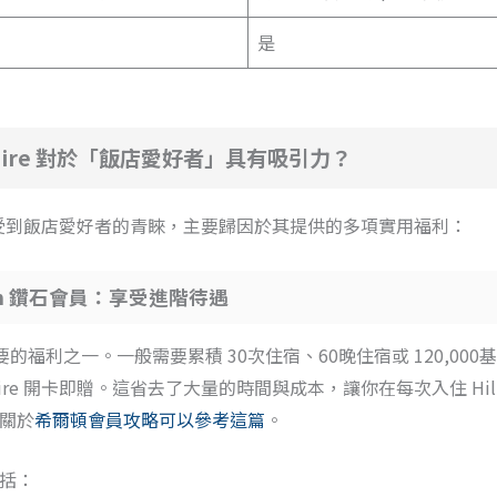
是
 Aspire 對於「飯店愛好者」具有吸引力？
e 之所以受到飯店愛好者的青睞，主要歸因於其提供的多項實用福利：
lton 鑽石會員：享受進階待遇
ire 重要的福利之一。一般需要累積 30次住宿、60晚住宿或 120,
Aspire 開卡即贈。這省去了大量的時間與成本，讓你在每次入住 Hi
關於
希爾頓會員攻略可以參考這篇
。
括：