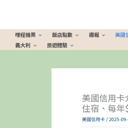
跳
至
主
要
哩程機票
飯店點數
週報
美國
內
義大利
旅遊體驗
容
美國信用卡介紹
住宿、每年
美國信用卡
/
2025-09-