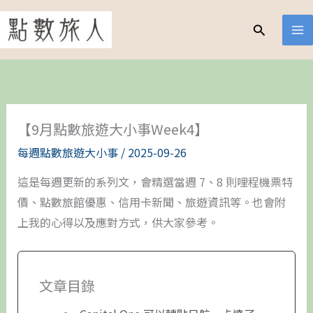
跳
至
搜
尋
主
要
內
容
【9月點數旅遊大小事Week4】
每週點數旅遊大小事
/
2025-09-26
這是每週更新的系列文，會精選當週 7、8 則哩程機票特
價、點數旅館優惠、信用卡新聞、旅遊資訊等。也會附
上我的心得以及應對方式，供大家參考。
文章目錄