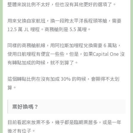
整體來說比例不太好，但也沒有其他更好的選項了。
用來兌換自家航班，換一段跨太平洋長程頭等艙，需要
12.5 萬 JL 哩程。商務艙則是 5.5 萬哩。
同樣的商務艙航線，用阿拉斯加哩程兌換需要 6 萬點，
使用日航哩程有便宜一些些。但是，如果Capital One 沒
有轉點加成的時候，就不划算了。
這個轉點比例在沒有加成 30% 的時候，會顯得不太划
算。
​票好換嗎？
目前看起來放票不多，幾乎都是臨期票居多，或是一年
後才有位子。