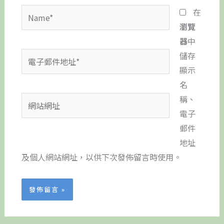
Name*
在
瀏覽
器
中
電
儲存
子
顯示
郵
名
件
稱、
網
地
電子
站
址
郵件
網
*
地址
址
及個人網站網址，以供下次發佈留言時使用。