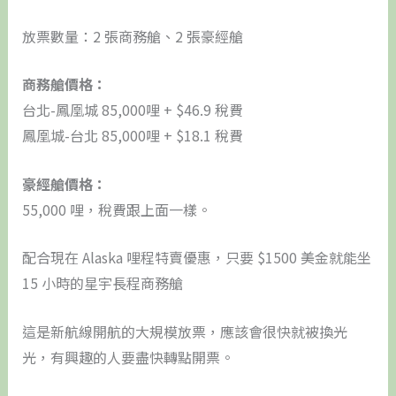
放票數量：2 張商務艙、2 張豪經艙
商務艙價格：
台北-鳳凰城 85,000哩 + $46.9 稅費
鳳凰城-台北 85,000哩 + $18.1 稅費
豪經艙價格：
55,000 哩，稅費跟上面一樣。
配合現在 Alaska 哩程特賣優惠，只要 $1500 美金就能坐
15 小時的星宇長程商務艙
這是新航線開航的大規模放票，應該會很快就被換光
光，有興趣的人要盡快轉點開票。