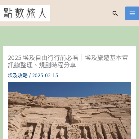
跳
至
搜
尋
主
要
內
容
2025 埃及自由行行前必看｜埃及旅遊基本資
訊總整理、規劃時程分享
埃及攻略
/
2025-02-15