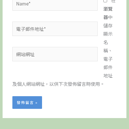
在
瀏覽
器
中
電
儲存
子
顯示
郵
名
件
稱、
網
地
電子
站
址
郵件
網
*
地址
址
及個人網站網址，以供下次發佈留言時使用。