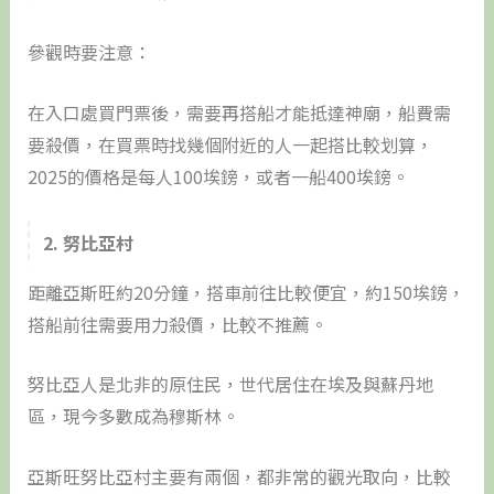
參觀時要注意：
在入口處買門票後，需要再搭船才能抵達神廟，船費需
要殺價，在買票時找幾個附近的人一起搭比較划算，
2025的價格是每人100埃鎊，或者一船400埃鎊。
2. 努比亞村
距離亞斯旺約20分鐘，搭車前往比較便宜，約150埃鎊，
搭船前往需要用力殺價，比較不推薦。
努比亞人是北非的原住民，世代居住在埃及與蘇丹地
區，現今多數成為穆斯林。
亞斯旺努比亞村主要有兩個，都非常的觀光取向，比較