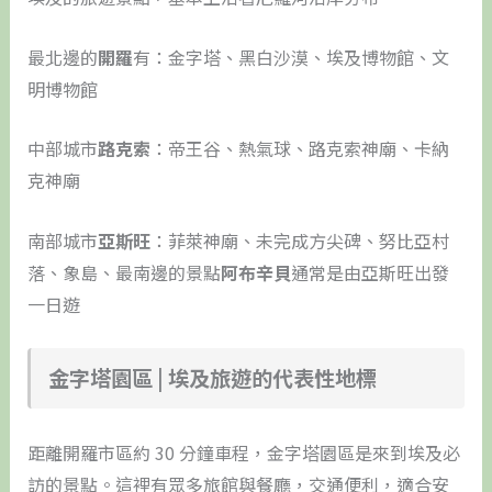
最北邊的
開羅
有：金字塔、黑白沙漠、埃及博物館、文
明博物館
中部城市
路克索
：帝王谷、熱氣球、路克索神廟、卡納
克神廟
南部城市
亞斯旺
：菲萊神廟、未完成方尖碑、努比亞村
落、象島、最南邊的景點
阿布辛貝
通常是由亞斯旺出發
一日遊
金字塔園區 | 埃及旅遊的代表性地標
距離開羅市區約 30 分鐘車程，金字塔園區是來到埃及必
訪的景點。這裡有眾多旅館與餐廳，交通便利，適合安