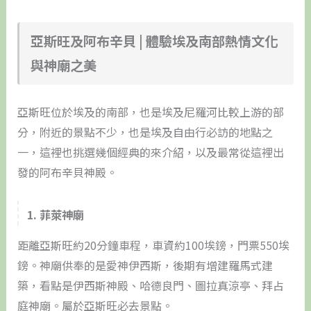
亞斯旺及阿布辛貝 | 體驗埃及南部熱情文化
與神廟之美
亞斯旺位於埃及的南部，也是埃及尼羅河比較上游的部
分，附近的景點不少，也是埃及自由行必訪的地點之
一，這裡也挑選幾個經典的來介紹，以及最常從這裡出
發的阿布辛貝神殿。
1. 菲萊神廟
距離亞斯旺約20分鐘車程，車資約100埃鎊，門票550埃
鎊。神廟供奉的是愛神伊西斯，後期有增建羅馬式建
築，看點是伊西斯神殿、哈德良門、圖拉真涼亭、拜占
庭神廟。屬於亞斯旺必去景點。