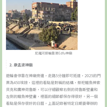
尼羅河郵輪靠港Edfu神廟
2. 康孟波神廟
遊輪會停靠在神廟旁邊，走路5分鐘即可抵達，2025的門
票為450埃鎊，這裡的看點是對稱的結構，祭祀鱷魚神索
貝克和鷹神荷魯斯，可以仔細觀察右側的荷魯斯壁畫和
左側的鱷魚神壁畫，裡面的細節都保存得很好。另一個
看點是保存很好的日曆，上面記錄著特定日期要舉辦的