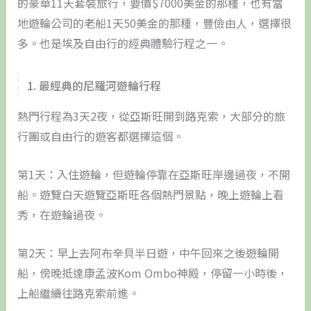
的豪華11天套裝旅行，要價$7000美金的那種，也有當
地遊輪公司的老船1天50美金的那種，豐儉由人，選擇很
多。也是埃及自由行的經典體驗行程之一。
1. 最經典的尼羅河遊輪行程
熱門行程為3天2夜，從亞斯旺開到路克索，大部分的旅
行團或自由行的遊客都選擇這個。
第1天：入住遊輪，但遊輪停靠在亞斯旺岸邊過夜，不開
船。遊覽白天遊覽亞斯旺各個熱門景點，晚上遊輪上看
秀，在遊輪過夜。
第2天：早上去阿布辛貝半日遊，中午回來之後遊輪開
船，傍晚抵達康孟波Kom Ombo神殿，停留一小時後，
上船繼續往路克索前進。