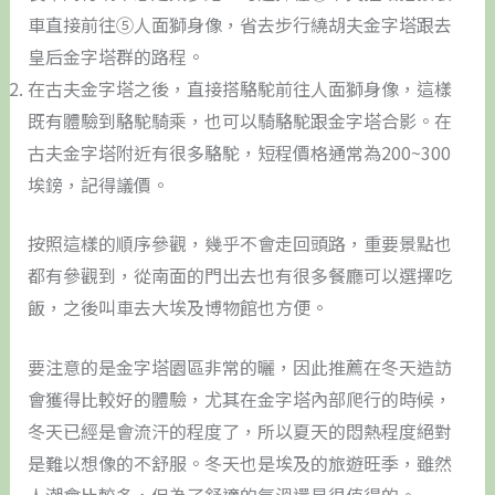
車直接前往⑤人面獅身像，省去步行繞胡夫金字塔跟去
皇后金字塔群的路程。
在古夫金字塔之後，直接搭駱駝前往人面獅身像，這樣
既有體驗到駱駝騎乘，也可以騎駱駝跟金字塔合影。在
古夫金字塔附近有很多駱駝，短程價格通常為200~300
埃鎊，記得議價。
按照這樣的順序參觀，幾乎不會走回頭路，重要景點也
都有參觀到，從南面的門出去也有很多餐廳可以選擇吃
飯，之後叫車去大埃及博物館也方便。
要注意的是金字塔園區非常的曬，因此推薦在冬天造訪
會獲得比較好的體驗，尤其在金字塔內部爬行的時候，
冬天已經是會流汗的程度了，所以夏天的悶熱程度絕對
是難以想像的不舒服。冬天也是埃及的旅遊旺季，雖然