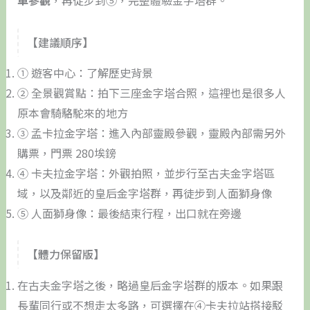
車參觀
，再徒步到⑤，完整體驗金字塔群。
【建議順序】
① 遊客中心：了解歷史背景
② 全景觀賞點：拍下三座金字塔合照，這裡也是很多人
原本會騎駱駝來的地方
③ 孟卡拉金字塔：進入內部靈殿參觀，靈殿內部需另外
購票，門票 280埃鎊
④ 卡夫拉金字塔：外觀拍照，並步行至古夫金字塔區
域，以及鄰近的皇后金字塔群，再徒步到人面獅身像
⑤ 人面獅身像：最後結束行程，出口就在旁邊
【體力保留版】
在古夫金字塔之後，略過皇后金字塔群的版本。如果跟
長輩同行或不想走太多路，可選擇在④卡夫拉站搭接駁