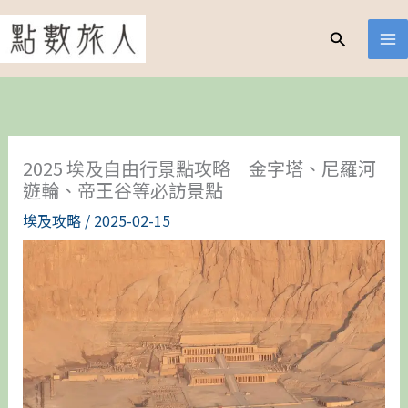
跳
至
搜
尋
主
要
內
容
2025 埃及自由行景點攻略｜金字塔、尼羅河
遊輪、帝王谷等必訪景點
埃及攻略
/
2025-02-15