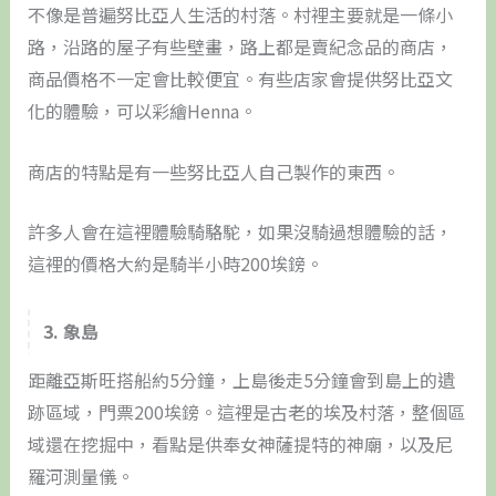
不像是普遍努比亞人生活的村落。村裡主要就是一條小
路，沿路的屋子有些壁畫，路上都是賣紀念品的商店，
商品價格不一定會比較便宜。有些店家會提供努比亞文
化的體驗，可以彩繪Henna。
商店的特點是有一些努比亞人自己製作的東西。
許多人會在這裡體驗騎駱駝，如果沒騎過想體驗的話，
這裡的價格大約是騎半小時200埃鎊。
3. 象島
距離亞斯旺搭船約5分鐘，上島後走5分鐘會到島上的遺
跡區域，門票200埃鎊。這裡是古老的埃及村落，整個區
域還在挖掘中，看點是供奉女神薩提特的神廟，以及尼
羅河測量儀。