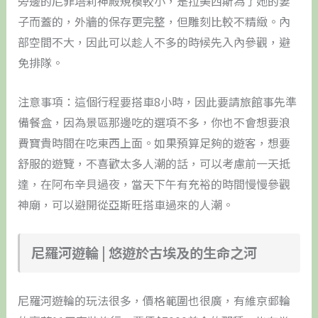
旁邊的尼菲塔莉神殿規模較小，是拉美西斯為了她的妻
子而蓋的，外牆的保存更完整，但雕刻比較不精緻。內
部空間不大，因此可以趁人不多的時候先入內參觀，避
免排隊。
注意事項：這個行程要搭車8小時，因此要請旅館事先準
備餐盒，因為景區那邊吃的選項不多，你也不會想要浪
費寶貴時間在吃東西上面。如果預算足夠的遊客，想要
舒服的遊覽，不喜歡太多人潮的話，可以考慮前一天抵
達，在阿布辛貝過夜，當天下午有充裕的時間慢慢參觀
神廟，可以避開從亞斯旺搭車過來的人潮。
尼羅河遊輪 | 悠遊於古埃及的生命之河
尼羅河遊輪的玩法很多，價格範圍也很廣，有維京郵輪