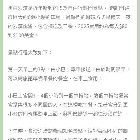
黑白沙漠是近年新興的埃及自由行熱門景點， 距離開羅
市區大約6個小時的車程，最熱門的遊玩方式是兩天一夜
的沙漠露營，包含接送及三餐，2025費用約為每人$80
到$100美金。
景點行程大致如下：
第一天早上約7點，由小巴士專車接送，由於時間很早，
可以請旅館準備早餐的餐盒，在車上食用。
小巴士會開3、4個小時到一個中轉站，這個中轉站通常
會聚集很多不同團的人，在這裡吃午餐，接著會分到更
小台的四輪驅動車上面，與司機嚮導一起往沙漠前進。
下午時，會沿途造訪幾個知名景點，這裡每個不同的團
停留的地方就會有所不同，我去了黑沙漠、水晶山、還