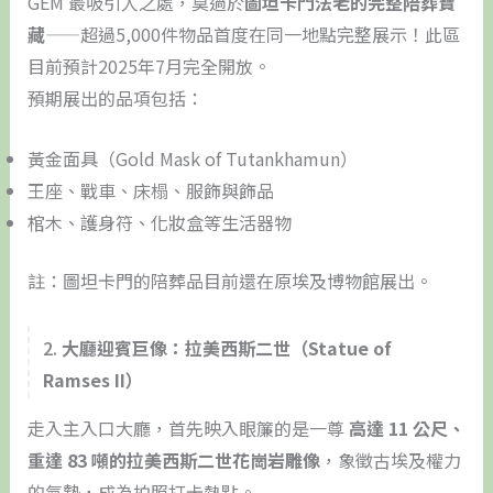
GEM 最吸引人之處，莫過於
圖坦卡門法老的完整陪葬寶
藏
——超過5,000件物品首度在同一地點完整展示！此區
目前預計2025年7月完全開放。
預期展出的品項包括：
黃金面具（Gold Mask of Tutankhamun）
王座、戰車、床榻、服飾與飾品
棺木、護身符、化妝盒等生活器物
註：圖坦卡門的陪葬品目前還在原埃及博物館展出。
2.
大廳迎賓巨像：拉美西斯二世（Statue of
Ramses II）
走入主入口大廳，首先映入眼簾的是一尊
高達 11 公尺、
重達 83 噸的拉美西斯二世花崗岩雕像
，象徵古埃及權力
的氣勢，成為拍照打卡熱點。