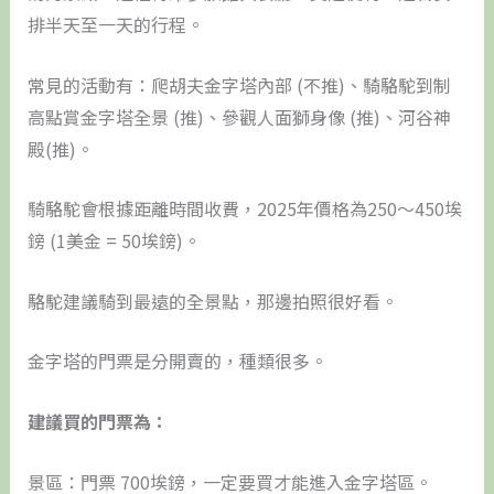
排半天至一天的行程。
常見的活動有：爬胡夫金字塔內部 (不推)、騎駱駝到制
高點賞金字塔全景 (推)、參觀人面獅身像 (推)、河谷神
殿(推)。
騎駱駝會根據距離時間收費，2025年價格為250～450埃
鎊 (1美金 = 50埃鎊)。
駱駝建議騎到最遠的全景點，那邊拍照很好看。
金字塔的門票是分開賣的，種類很多。
建議買的門票為：
景區：門票 700埃鎊，一定要買才能進入金字塔區。