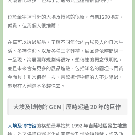
人潮會比較多，但為了舒適的氣溫還是很值得的。
位於金字塔附近的大埃及博物館很新，門票1200埃鎊，
偏貴，但我個人很推薦！
在這可以透過展品，了解不同年代的古埃及人的日常生
活、多神信仰、以及各種王室葬禮，展品會依時間線一
一呈現，策展團隊規劃得很好，想傳達的概念很明確，
並且未來會有更多的展品進駐，包括知名的圖坦卡門黃
金面具！非常值得一去，喜歡逛博物館的人不要錯過，
趁現在人潮還不多趕快去。
大埃及博物館 GEM | 歷時超過 20 年的巨作
大埃及博物館
的構想最早始於
1992 年吉薩地區發生地震
後
，為了保護日漸老化的開羅埃及博物館館藏，埃及政