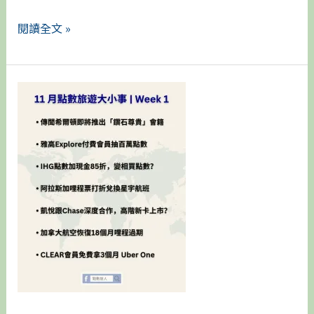
費
閱讀全文 »
拿
3
次
【11
退
月
額
點
(Triple
數
Dip)！
旅
Amex
遊
Platinum/CSR
大
倒
小
賺
事
神
Week1】
卡
推