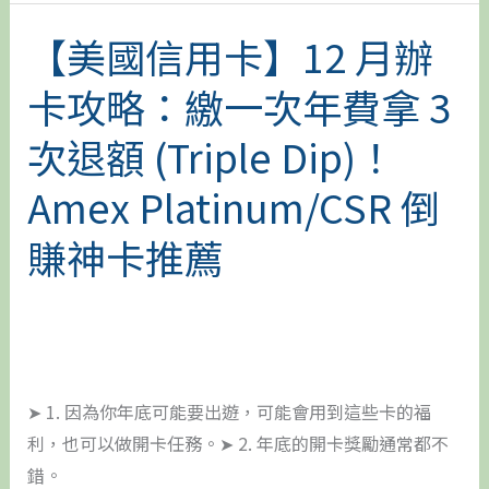
【美國信用卡】12 月辦
【美
國
卡攻略：繳一次年費拿 3
信
用
次退額 (Triple Dip)！
卡】
Amex Platinum/CSR 倒
12
月
賺神卡推薦
辦
卡
攻
略：
繳
➤ 1. 因為你年底可能要出遊，可能會用到這些卡的福
一
利，也可以做開卡任務。➤ 2. 年底的開卡獎勵通常都不
次
錯。
年