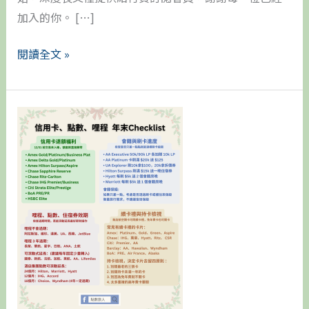
加入的你。 […]
閱讀全文 »
2025
年
末
信
用
卡
點
數
哩
程