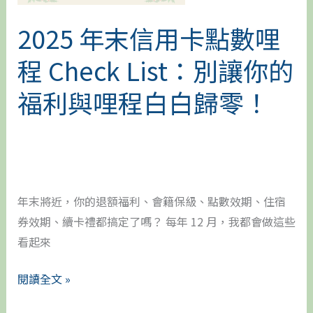
Check
List：
2025 年末信用卡點數哩
別
程 Check List：別讓你的
讓
你
福利與哩程白白歸零！
的
福
利
與
哩
年末將近，你的退額福利、會籍保級、點數效期、住宿
程
券效期、續卡禮都搞定了嗎？ 每年 12 月，我都會做這些
白
看起來
白
歸
閱讀全文 »
零！