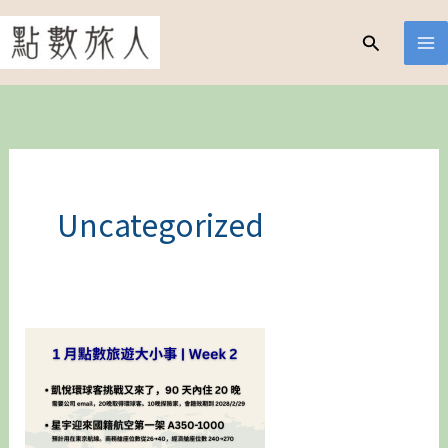
跳
至
搜
尋
主
要
內
容
Uncategorized
【1
月
點
數