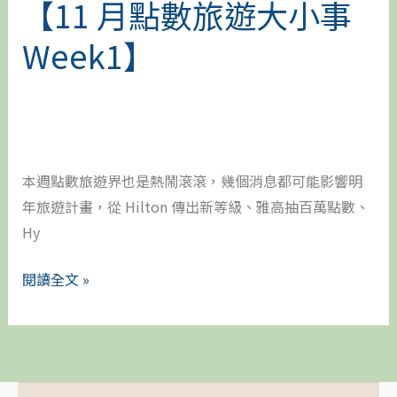
【11 月點數旅遊大小事
薦
Week1】
本週點數旅遊界也是熱鬧滾滾，幾個消息都可能影響明
年旅遊計畫，從 Hilton 傳出新等級、雅高抽百萬點數、
Hy
閱讀全文 »