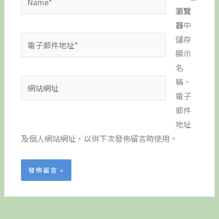
瀏覽
器
中
電
儲存
子
顯示
郵
名
件
稱、
網
地
電子
站
址
郵件
網
*
地址
址
及個人網站網址，以供下次發佈留言時使用。