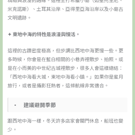
精緻與浪漫的路線。這裡主打希臘小島（如聖托里尼、
米克諾斯）、土耳其沿岸、亞得里亞海沿岸以及小島古
文明遺跡。
✦ 東地中海的特性是浪漫與慢活。
這裡的古蹟密度極高，但步調比西地中海更慢一些。更
多時候，你會是在藍白相間的小巷弄裡散步、拍照。或
是在小而美的中世紀古城裡散步，很多人會這樣總結：
「西地中海看大城，東地中海看小鎮。」如果你是蜜月
旅行，或者是攝影狂熱者，這條航線非常適合。
• 建議避開季節
跟西地中海一樣，冬天許多店家會關門休息，船班也變
少。