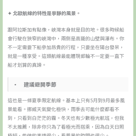
✦ 北歐航線的特性是寧靜的風景。
跟阿拉斯加有點像，峽灣本身就是目的地。很多時候船
會行駛在狹窄的峽灣中，兩側是高聳的山壁與瀑布。你
不一定需要下船參加昂貴的行程，只要坐在陽台發呆，
就是一種享受。這類航線最能體現郵輪不一定要一直下
船才划算的真諦。
• 建議避開季節
這也是一條夏季限定航線。基本上只有5月到9月最多風
景能看。挪威天氣變化極快，雨季去可能什麼都看不
到，只看到白茫茫的霧。冬天也有少數極光航班，但我
不太推薦，除非你只為了看極光而搭乘，因為白天日照
極短，能做的事情很少、看風景的時間也很少。