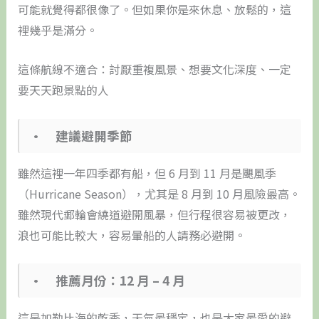
可能就覺得都很像了。但如果你是來休息、放鬆的，這
裡幾乎是滿分。
這條航線不適合：討厭重複風景、想要文化深度、一定
要天天跑景點的人
• 建議避開季節
雖然這裡一年四季都有船，但 6 月到 11 月是颶風季
（Hurricane Season），尤其是 8 月到 10 月風險最高。
雖然現代郵輪會繞道避開風暴，但行程很容易被更改，
浪也可能比較大，容易暈船的人請務必避開。
• 推薦月份：12 月 – 4 月
這是加勒比海的乾季，天氣最穩定，也是大家最愛的避