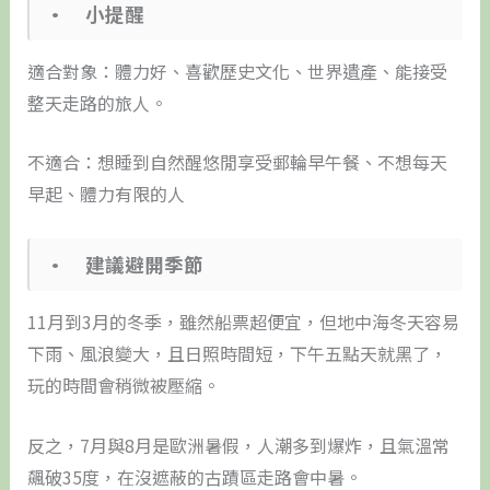
• 小提醒
適合對象：體力好、喜歡歷史文化、世界遺產、能接受
整天走路的旅人。
不適合：想睡到自然醒悠閒享受郵輪早午餐、不想每天
早起、體力有限的人
• 建議避開季節
11月到3月的冬季，雖然船票超便宜，但地中海冬天容易
下雨、風浪變大，且日照時間短，下午五點天就黑了，
玩的時間會稍微被壓縮。
反之，7月與8月是歐洲暑假，人潮多到爆炸，且氣溫常
飆破35度，在沒遮蔽的古蹟區走路會中暑。