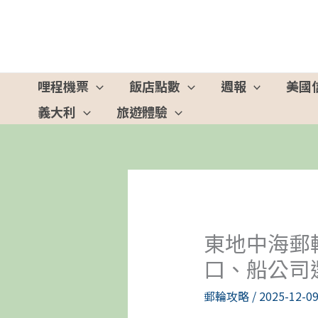
跳
至
主
要
哩程機票
飯店點數
週報
美國
內
義大利
旅遊體驗
容
東地中海郵輪
口、船公司
郵輪攻略
/
2025-12-0