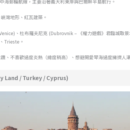
中海郵輪航線，主要沿著義大利東岸與巴爾幹半島航行。
、峽灣地形、紅瓦建築。
enice)、杜布羅夫尼克 (Dubrovnik – 《權力遊戲》君臨城取景地
、Trieste。
古蹟、不喜歡過度炎熱（緯度稍高）、想避開愛琴海過度擁擠人
 Land / Turkey / Cyprus)