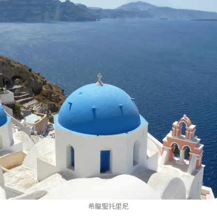
希臘聖托里尼