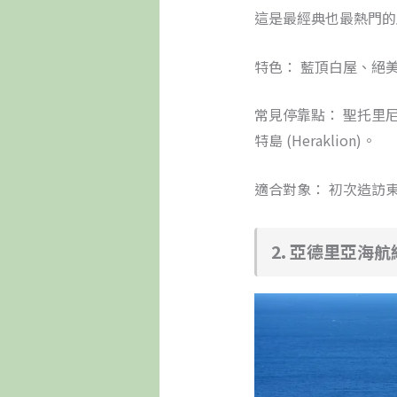
這是最經典也最熱門的
特色： 藍頂白屋、絕
常見停靠點： 聖托里尼 (Sa
特島 (Heraklion)。
適合對象： 初次造訪
2. 亞德里亞海航線 (