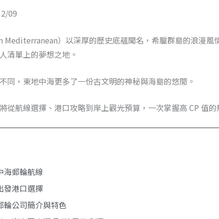
2/09
rn Mediterranean）以深厚的歷史底蘊聞名，希臘群島的浪
人清單上的夢想之地。
不同，東地中海更多了一份古文明的神秘與海島的悠閒。
將從航線選擇、港口攻略到岸上觀光預算，一次掌握高 CP 值的
中海郵輪航線
出發港口選擇
郵輪公司簡介與特色