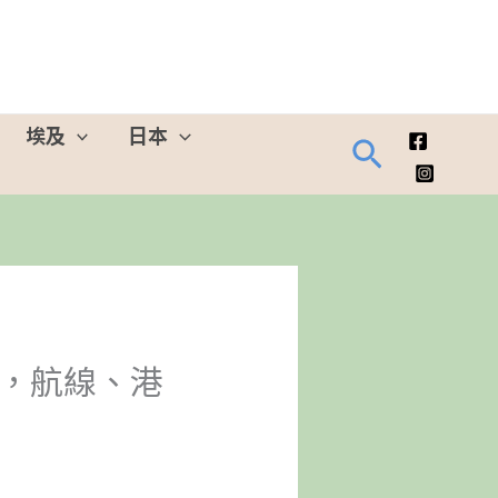
埃及
日本
搜
尋
海，航線、港