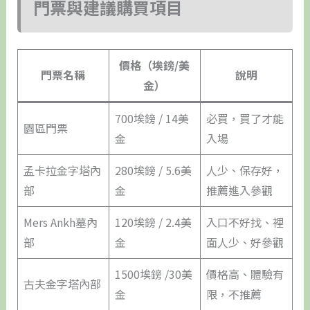
門票與建議購買項目
價格（埃鎊/美
門票名稱
說明
金）
700埃鎊 / 14美
必買，買了才能
園區門票
金
入場
孟卡拉金字塔內
280埃鎊 / 5.6美
人少、保存好，
部
金
推薦進入參觀
Mers Ankh墓內
120埃鎊 / 2.4美
入口不好找、裡
部
金
面人少、好參觀
1500埃鎊 /30美
價格高、體驗有
古夫金字塔內部
金
限，不推薦