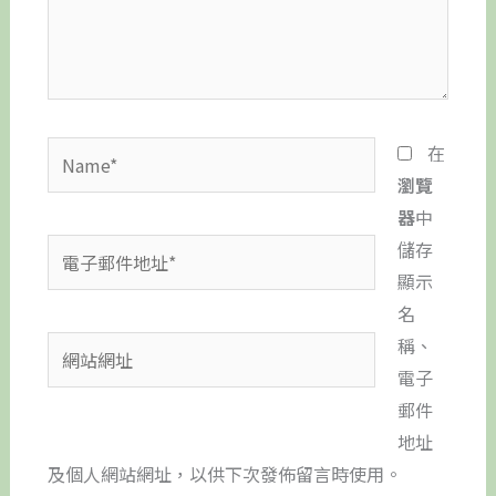
內
容...
Name*
在
瀏覽
器
中
電
儲存
子
顯示
郵
名
件
稱、
網
地
電子
站
址
郵件
網
*
地址
址
及個人網站網址，以供下次發佈留言時使用。