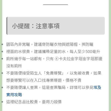
小提醒：注意事項
園區內非常曬，建議穿防曬衣物與遮陽帽、擦防曬
裡面的水很貴，建議攜帶足量的水，每人至少500毫升
廁所幾乎每一站都有，只有 ④卡夫拉金字塔金字塔那邊
沒有廁所
不要隨便接受陌生人「免費導覽」，以免被收費，如果
想要導覽可以在入口找專業導遊，價格不貴
不要隨便讓人查票，這是查票騙局，詳情可以參見
埃及
實用攻略
這裡紀念品比較貴，要用力殺價