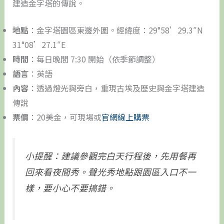
建造金字塔的傳說。
地點
：金字塔園區東邊外圍。經緯度：29°58’29.3″N
31°08’27.1″E
時間
：每日晚間 7:30 開始（依季節調整）
語言
：英語
內容
：透過燈光與旁白，重現古埃及歷史與金字塔建造
傳說
票價
：20美金，可現場或
官網線上購票
小提醒：建議參觀完白天行程後，先用餐再
回來看夜間秀。聲光秀地點跟園區入口不一
樣，要小心不要搞錯。