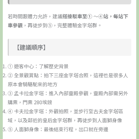
若時間跟體力允許，建議
搭接駁車至①
～④
站，每站下
車參觀
，再徒步到⑤，完整體驗金字塔群。
【建議順序】
① 遊客中心：了解歷史背景
② 全景觀賞點：拍下三座金字塔合照，這裡也是很多人
原本會騎駱駝來的地方
③ 孟卡拉金字塔：進入內部靈殿參觀，靈殿內部需另外
購票，門票 280埃鎊
④ 卡夫拉金字塔：外觀拍照，並步行至古夫金字塔區
域，以及鄰近的皇后金字塔群，再徒步到人面獅身像
⑤ 人面獅身像：最後結束行程，出口就在旁邊