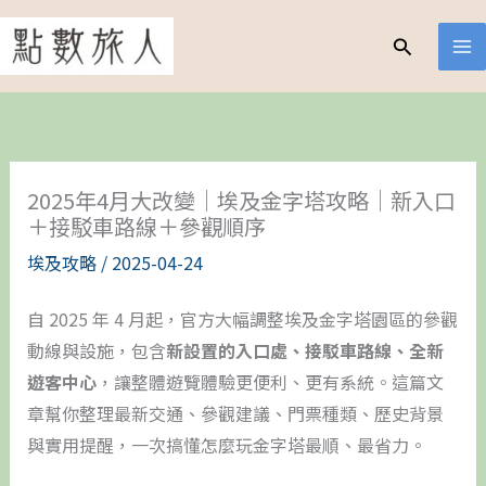
跳
至
搜
尋
主
要
內
容
2025年4月大改變｜埃及金字塔攻略｜新入口
＋接駁車路線＋參觀順序
埃及攻略
/
2025-04-24
自 2025 年 4 月起，官方大幅調整埃及金字塔園區的參觀
動線與設施，包含
新設置的入口處、接駁車路線、全新
遊客中心
，讓整體遊覽體驗更便利、更有系統。這篇文
章幫你整理最新交通、參觀建議、門票種類、歷史背景
與實用提醒，一次搞懂怎麼玩金字塔最順、最省力。