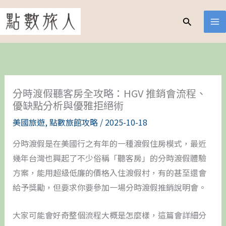
跳
至
搜
尋
主
要
內
容
分時渡假聽客房全攻略：HGV 推銷會流程、
優缺點分析與優雅拒絕術
美國旅遊
,
點數旅館攻略
/
2025-10-18
分時渡假是在美國行之有年的一種渡假住房模式，最近
幾年台灣也興起了不少俗稱「聽客房」的分時渡假體驗
方案，能用超級低廉的價格入住渡假村，有的甚至還會
給予獎勵，但要求你要參加一場分時渡假推銷說明會。
大家可能會好奇整個流程大概是怎麼樣，這篇會詳細分