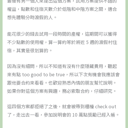
最後有另一個人來提出這個方案，試用方案提供不錯的
權益，點數和住宿天數介於低階和中階方案之間，適合
想先體驗分時渡假的人。
能花很少的錢去試用一段時間的產權，這期間可以獲得
不少點數的使用權，算一算約等於將近 5 週的渡假村住
宿，其實是很划算的。
因為沒有細問，所以不知道有沒有什麼隱藏費用，聽起
來有點 too good to be true，所以下次有機會我應該會
跟他要合約來看看。也歡迎熟悉內情的朋友幫忙說明。
如果你對這個方案有興趣，務必索取合約，仔細研究。
這四個方案都拒絕了之後，就會被帶到櫃檯 check out
了，走出去一看，參加說明會的 10 萬點獎勵已經入帳。