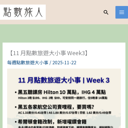
跳
至
搜
尋
主
要
內
容
【11 月點數旅遊大小事 Week3】
每週點數旅遊大小事
/
2025-11-22