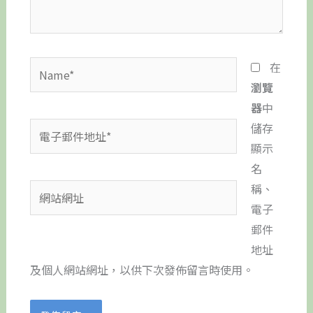
容...
Name*
在
瀏覽
器
中
電
儲存
子
顯示
郵
名
件
稱、
網
地
電子
站
址
郵件
網
*
地址
址
及個人網站網址，以供下次發佈留言時使用。