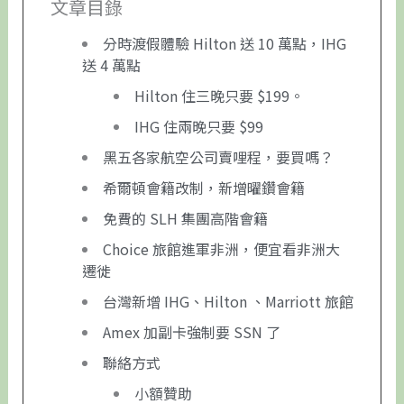
文章目錄
分時渡假體驗 Hilton 送 10 萬點，IHG
送 4 萬點
Hilton 住三晚只要 $199。
IHG 住兩晚只要 $99
黑五各家航空公司賣哩程，要買嗎？
希爾頓會籍改制，新增曜鑽會籍
免費的 SLH 集團高階會籍
Choice 旅館進軍非洲，便宜看非洲大
遷徙
台灣新增 IHG、Hilton 、Marriott 旅館
Amex 加副卡強制要 SSN 了
聯絡方式
小額贊助